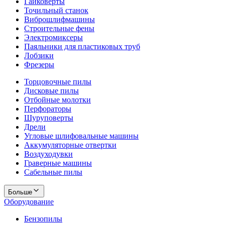
Гайковерты
Точильный станок
Виброшлифмашины
Строительные фены
Электромиксеры
Паяльники для пластиковых труб
Лобзики
Фрезеры
Торцовочные пилы
Дисковые пилы
Отбойные молотки
Перфораторы
Шуруповерты
Дрели
Угловые шлифовальные машины
Аккумуляторные отвертки
Воздуходувки
Граверные машины
Сабельные пилы
Больше
Оборудование
Бензопилы