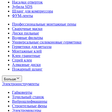
Насадки отверток
Зубила SDS
Шланг для компрессора
ФУМ-ленты
Профессиональные монтажные пены
Сварочные маски
Диски пильные
Водяные фильтры
Универсальные силиконовые герметики
Герметики для металла
Монтажные клей
Клеи гранитные
Спрей клеи
Алмазные диски
Пожарный шланг
Больше
Электроинструменты
Гайковерты
Точильный станок
Виброшлифмашины
Строительные фены
Электромиксеры