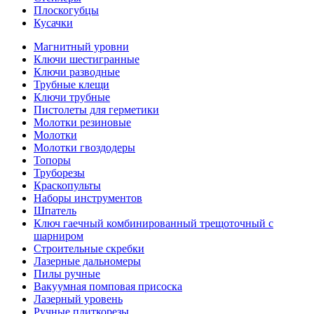
Плоскогубцы
Кусачки
Магнитный уровни
Ключи шестигранные
Ключи разводные
Трубные клещи
Ключи трубные
Пистолеты для герметики
Молотки резиновые
Молотки
Молотки гвоздодеры
Топоры
Труборезы
Краскопульты
Наборы инструментов
Шпатель
Ключ гаечный комбинированный трещоточный с
шарниром
Строительные скребки
Лазерные дальномеры
Пилы ручные
Вакуумная помповая присоска
Лазерный уровень
Ручные плиткорезы