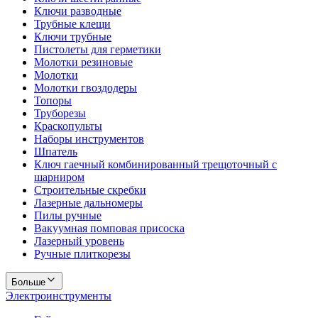
Ключи разводные
Трубные клещи
Ключи трубные
Пистолеты для герметики
Молотки резиновые
Молотки
Молотки гвоздодеры
Топоры
Труборезы
Краскопульты
Наборы инструментов
Шпатель
Ключ гаечный комбинированный трещоточный с
шарниром
Строительные скребки
Лазерные дальномеры
Пилы ручные
Вакуумная помповая присоска
Лазерный уровень
Ручные плиткорезы
Больше
Электроинструменты