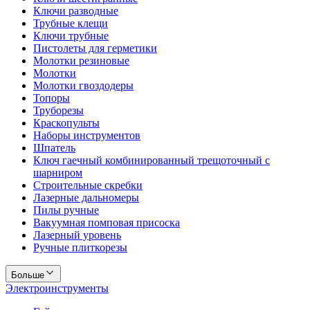
Ключи разводные
Трубные клещи
Ключи трубные
Пистолеты для герметики
Молотки резиновые
Молотки
Молотки гвоздодеры
Топоры
Труборезы
Краскопульты
Наборы инструментов
Шпатель
Ключ гаечный комбинированный трещоточный с
шарниром
Строительные скребки
Лазерные дальномеры
Пилы ручные
Вакуумная помповая присоска
Лазерный уровень
Ручные плиткорезы
Больше
Электроинструменты