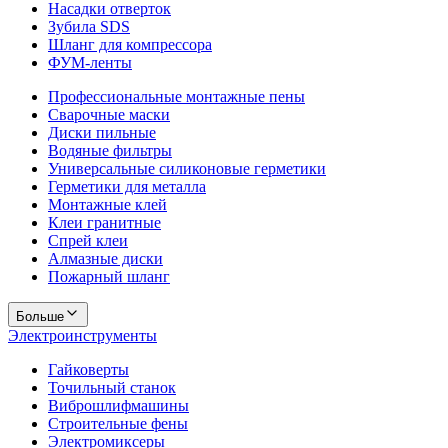
Насадки отверток
Зубила SDS
Шланг для компрессора
ФУМ-ленты
Профессиональные монтажные пены
Сварочные маски
Диски пильные
Водяные фильтры
Универсальные силиконовые герметики
Герметики для металла
Монтажные клей
Клеи гранитные
Спрей клеи
Алмазные диски
Пожарный шланг
Больше
Электроинструменты
Гайковерты
Точильный станок
Виброшлифмашины
Строительные фены
Электромиксеры