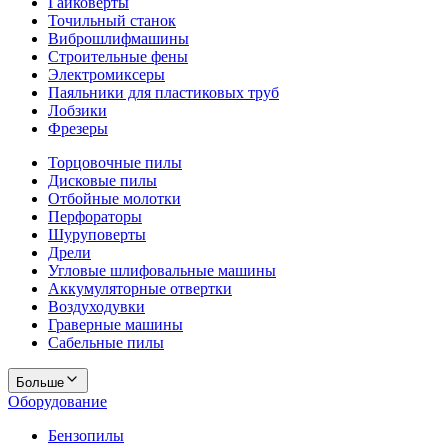
Гайковерты
Точильный станок
Виброшлифмашины
Строительные фены
Электромиксеры
Паяльники для пластиковых труб
Лобзики
Фрезеры
Торцовочные пилы
Дисковые пилы
Отбойные молотки
Перфораторы
Шуруповерты
Дрели
Угловые шлифовальные машины
Аккумуляторные отвертки
Воздуходувки
Граверные машины
Сабельные пилы
Больше
Оборудование
Бензопилы