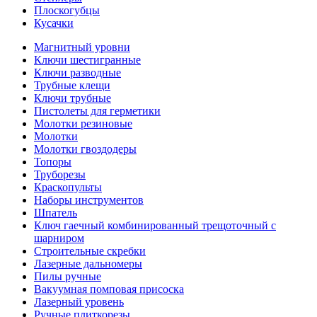
Плоскогубцы
Кусачки
Магнитный уровни
Ключи шестигранные
Ключи разводные
Трубные клещи
Ключи трубные
Пистолеты для герметики
Молотки резиновые
Молотки
Молотки гвоздодеры
Топоры
Труборезы
Краскопульты
Наборы инструментов
Шпатель
Ключ гаечный комбинированный трещоточный с
шарниром
Строительные скребки
Лазерные дальномеры
Пилы ручные
Вакуумная помповая присоска
Лазерный уровень
Ручные плиткорезы