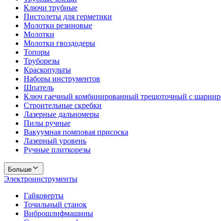
Ключи трубные
Пистолеты для герметики
Молотки резиновые
Молотки
Молотки гвоздодеры
Топоры
Труборезы
Краскопульты
Наборы инструментов
Шпатель
Ключ гаечный комбинированный трещоточный с шарни
Строительные скребки
Лазерные дальномеры
Пилы ручные
Вакуумная помповая присоска
Лазерный уровень
Ручные плиткорезы
Больше
Электроинструменты
Гайковерты
Точильный станок
Виброшлифмашины