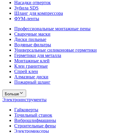
Насадки отверток
Зубила SDS
Шланг для компрессора
ФУМ-ленты
Профессиональные монтажные пены
Сварочные маски
Диски пильные
Водяные фильтры
Универсальные силиконовые герметики
Герметики для металла
Монтажные клей
Клеи гранитные
Спрей клеи
Алмазные диски
Пожарный шланг
Больше
Электроинструменты
Гайковерты
Точильный станок
Виброшлифмашины
Строительные фены
Электромиксеры