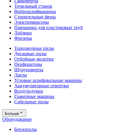
Гайковерты
Точильный станок
Виброшлифмашины
Строительные фены
Электромиксеры
Паяльники для пластиковых труб
Лобзики
Фрезеры
Торцовочные пилы
Дисковые пилы
Отбойные молотки
Перфораторы
Шуруповерты
Дрели
Угловые шлифовальные машины
Аккумуляторные отвертки
Воздуходувки
Граверные машины
Сабельные пилы
Больше
Оборудование
Бензопилы