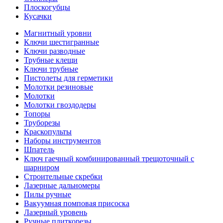
Плоскогубцы
Кусачки
Магнитный уровни
Ключи шестигранные
Ключи разводные
Трубные клещи
Ключи трубные
Пистолеты для герметики
Молотки резиновые
Молотки
Молотки гвоздодеры
Топоры
Труборезы
Краскопульты
Наборы инструментов
Шпатель
Ключ гаечный комбинированный трещоточный с
шарниром
Строительные скребки
Лазерные дальномеры
Пилы ручные
Вакуумная помповая присоска
Лазерный уровень
Ручные плиткорезы