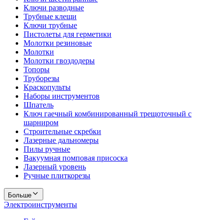
Ключи разводные
Трубные клещи
Ключи трубные
Пистолеты для герметики
Молотки резиновые
Молотки
Молотки гвоздодеры
Топоры
Труборезы
Краскопульты
Наборы инструментов
Шпатель
Ключ гаечный комбинированный трещоточный с
шарниром
Строительные скребки
Лазерные дальномеры
Пилы ручные
Вакуумная помповая присоска
Лазерный уровень
Ручные плиткорезы
Больше
Электроинструменты