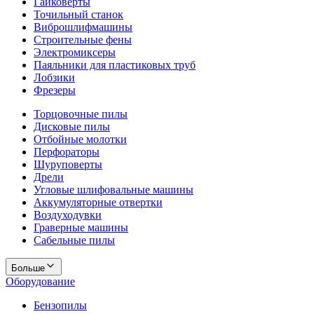
Гайковерты
Точильный станок
Виброшлифмашины
Строительные фены
Электромиксеры
Паяльники для пластиковых труб
Лобзики
Фрезеры
Торцовочные пилы
Дисковые пилы
Отбойные молотки
Перфораторы
Шуруповерты
Дрели
Угловые шлифовальные машины
Аккумуляторные отвертки
Воздуходувки
Граверные машины
Сабельные пилы
Больше
Оборудование
Бензопилы