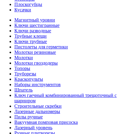
Плоскогубцы
Кусачки
Магнитный уровни
Ключи шестигранные
Ключи разводные
Трубные клещи
Ключи трубные
Пистолеты для герметики
Молотки резиновые
Молотки
Молотки гвоздодеры
Топоры
Труборезы
Краскопульты
Наборы инструментов
Шпатель
Ключ гаечный комбинированный трещоточный с
шарниром
Строительные скребки
Лазерные дальномеры
Пилы ручные
Вакуумная помповая присоска
Лазерный уровень
Ручные плиткорезы