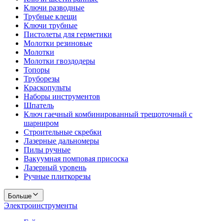
Ключи разводные
Трубные клещи
Ключи трубные
Пистолеты для герметики
Молотки резиновые
Молотки
Молотки гвоздодеры
Топоры
Труборезы
Краскопульты
Наборы инструментов
Шпатель
Ключ гаечный комбинированный трещоточный с
шарниром
Строительные скребки
Лазерные дальномеры
Пилы ручные
Вакуумная помповая присоска
Лазерный уровень
Ручные плиткорезы
Больше
Электроинструменты