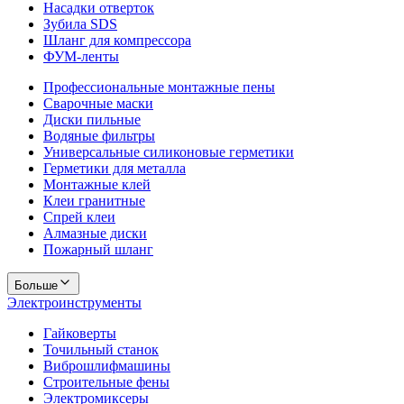
Насадки отверток
Зубила SDS
Шланг для компрессора
ФУМ-ленты
Профессиональные монтажные пены
Сварочные маски
Диски пильные
Водяные фильтры
Универсальные силиконовые герметики
Герметики для металла
Монтажные клей
Клеи гранитные
Спрей клеи
Алмазные диски
Пожарный шланг
Больше
Электроинструменты
Гайковерты
Точильный станок
Виброшлифмашины
Строительные фены
Электромиксеры