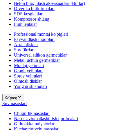
Beton burg'ulash aksessuarlari (Burlar)
Otvertka biriktirmalari
SDS kesgichlar
Kompressor shlang
Fum lentalar
Professional montaj ko'piglari
Payvandlash niqoblari
Arrali disklar
Suv filtrlari
Universal silikon germetiklar
Metall uchun germetiklar
Montaj yelimlari
Granit yelimlari
Sprey yelimlari
Olmosli disklar
Yong'in shlanglari
Ko'proq
Suv nasoslari
Chuqurlik nasoslari
Nasos avtomatlashtirish qurilmalari
Gidroakkamulyatorlar
Kuchaytiruvchi nasoslar