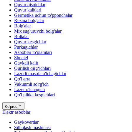
Quvur qisqichlar
Quvur kalitlari
Germetika uchun to'pponchalar
Rezina bolg'alar
Bolg'alar
Mix sug'uruvchi bolg'alar
Boltalar
Quvur kesgichlar
Purkagichlar
Asboblar to'plamlari
Shpatel
Gaykali kalit
Qurilish qirg‘ichlari
Lazerli masofa o'lchagichlar
Qo'l arra
Vakuumli so'rg'ich
Lazer o'lchagich
Qo'l plitka kesgichlari
Ko'proq
Elektr asboblar
Gaykovertlar
Silliqlash mashinasi