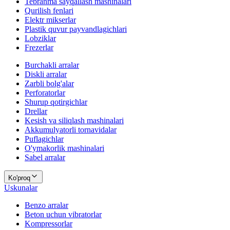
Tebranma sayqallash mashinalari
Qurilish fenlari
Elektr mikserlar
Plastik quvur payvandlagichlari
Lobziklar
Frezerlar
Burchakli arralar
Diskli arralar
Zarbli bolg'alar
Perforatorlar
Shurup qotirgichlar
Drellar
Kesish va siliqlash mashinalari
Akkumulyatorli tornavidalar
Puflagichlar
O'ymakorlik mashinalari
Sabel arralar
Ko'proq
Uskunalar
Benzo arralar
Beton uchun vibratorlar
Kompressorlar