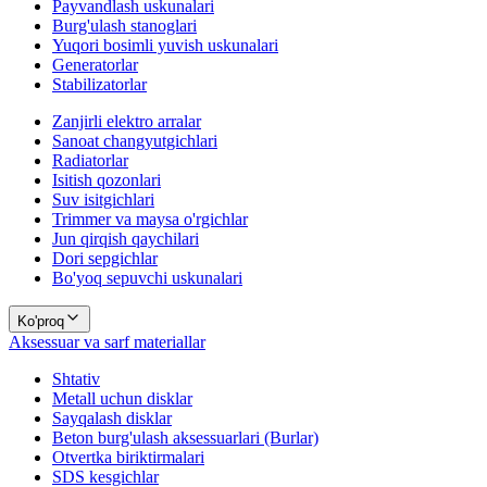
Payvandlash uskunalari
Burg'ulash stanoglari
Yuqori bosimli yuvish uskunalari
Generatorlar
Stabilizatorlar
Zanjirli elektro arralar
Sanoat changyutgichlari
Radiatorlar
Isitish qozonlari
Suv isitgichlari
Trimmer va maysa o'rgichlar
Jun qirqish qaychilari
Dori sepgichlar
Bo'yoq sepuvchi uskunalari
Ko'proq
Aksessuar va sarf materiallar
Shtativ
Metall uchun disklar
Sayqalash disklar
Beton burg'ulash aksessuarlari (Burlar)
Otvertka biriktirmalari
SDS kesgichlar