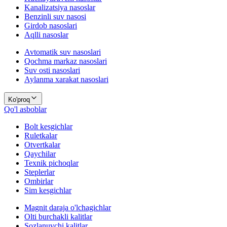
Kanalizatsiya nasoslar
Benzinli suv nasosi
Girdob nasoslari
Aqlli nasoslar
Avtomatik suv nasoslari
Qochma markaz nasoslari
Suv osti nasoslari
Aylanma xarakat nasoslari
Ko'proq
Qo'l asboblar
Bolt kesgichlar
Ruletkalar
Otvertkalar
Qaychilar
Texnik pichoqlar
Steplerlar
Ombirlar
Sim kesgichlar
Magnit daraja o'lchagichlar
Olti burchakli kalitlar
Sozlanuvchi kalitlar