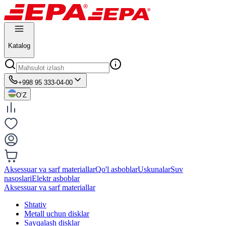
Katalog
+998 95 333-04-00
O‘Z
Aksessuar va sarf materiallar
Qo'l asboblar
Uskunalar
Suv
nasoslari
Elektr asboblar
Aksessuar va sarf materiallar
Shtativ
Metall uchun disklar
Sayqalash disklar