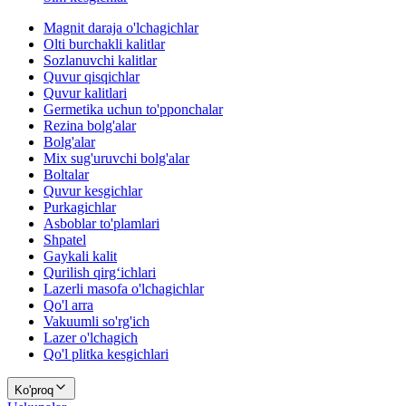
Magnit daraja o'lchagichlar
Olti burchakli kalitlar
Sozlanuvchi kalitlar
Quvur qisqichlar
Quvur kalitlari
Germetika uchun to'pponchalar
Rezina bolg'alar
Bolg'alar
Mix sug'uruvchi bolg'alar
Boltalar
Quvur kesgichlar
Purkagichlar
Asboblar to'plamlari
Shpatel
Gaykali kalit
Qurilish qirg‘ichlari
Lazerli masofa o'lchagichlar
Qo'l arra
Vakuumli so'rg'ich
Lazer o'lchagich
Qo'l plitka kesgichlari
Ko'proq