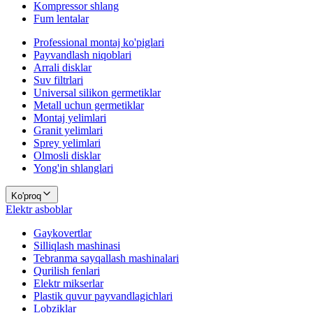
Kompressor shlang
Fum lentalar
Professional montaj ko'piglari
Payvandlash niqoblari
Arrali disklar
Suv filtrlari
Universal silikon germetiklar
Metall uchun germetiklar
Montaj yelimlari
Granit yelimlari
Sprey yelimlari
Olmosli disklar
Yong'in shlanglari
Ko'proq
Elektr asboblar
Gaykovertlar
Silliqlash mashinasi
Tebranma sayqallash mashinalari
Qurilish fenlari
Elektr mikserlar
Plastik quvur payvandlagichlari
Lobziklar