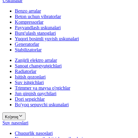
Uskunalar
Benzo arralar
Beton uchun vibratorlar
Kompressorlar
Payvandlash uskunalari
Burg'ulash stanoglari
Yuqori bosimli yuvish uskunalari
Generatorlar
Stabilizatorlar
Zanjirli elektro arralar
Sanoat changyutgichlari
Radiatorlar
Isitish qozonlari
Suv isitgichlari
Trimmer va maysa o'rgichlar
Jun qirqish qaychilari
Dori sepgichlar
Bo'yoq sepuvchi uskunalari
Ko'proq
Suv nasoslari
Chuqurlik nasoslari