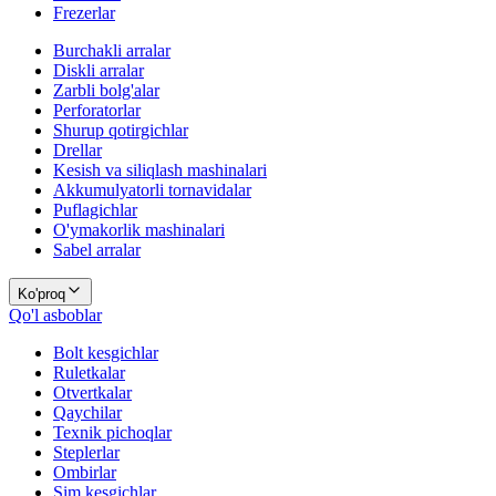
Frezerlar
Burchakli arralar
Diskli arralar
Zarbli bolg'alar
Perforatorlar
Shurup qotirgichlar
Drellar
Kesish va siliqlash mashinalari
Akkumulyatorli tornavidalar
Puflagichlar
O'ymakorlik mashinalari
Sabel arralar
Ko'proq
Qo'l asboblar
Bolt kesgichlar
Ruletkalar
Otvertkalar
Qaychilar
Texnik pichoqlar
Steplerlar
Ombirlar
Sim kesgichlar