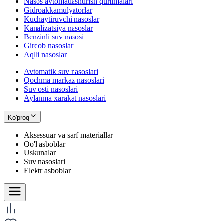
Nasos avtomatlashtirish qurilmalari
Gidroakkamulyatorlar
Kuchaytiruvchi nasoslar
Kanalizatsiya nasoslar
Benzinli suv nasosi
Girdob nasoslari
Aqlli nasoslar
Avtomatik suv nasoslari
Qochma markaz nasoslari
Suv osti nasoslari
Aylanma xarakat nasoslari
Ko'proq
Aksessuar va sarf materiallar
Qo'l asboblar
Uskunalar
Suv nasoslari
Elektr asboblar