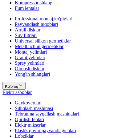
Kompressor shlang
Fum lentalar
Professional montaj ko'piglari
Payvandlash niqoblari
Arrali disklar
Suv filtrlari
Universal silikon germetiklar
Metall uchun germetiklar
Montaj yelimlari
Granit yelimlari
Sprey yelimlari
Olmosli disklar
Yong'in shlanglari
Ko'proq
Elektr asboblar
Gaykovertlar
Silliqlash mashinasi
Tebranma sayqallash mashinalari
Qurilish fenlari
Elektr mikserlar
Plastik quvur payvandlagichlari
Lobziklar