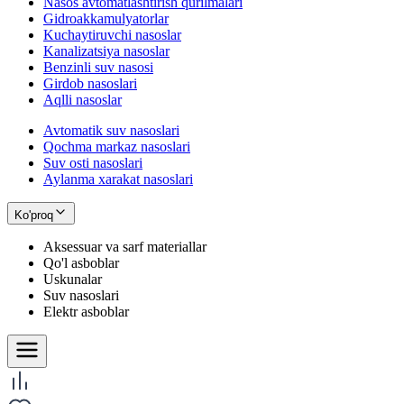
Nasos avtomatlashtirish qurilmalari
Gidroakkamulyatorlar
Kuchaytiruvchi nasoslar
Kanalizatsiya nasoslar
Benzinli suv nasosi
Girdob nasoslari
Aqlli nasoslar
Avtomatik suv nasoslari
Qochma markaz nasoslari
Suv osti nasoslari
Aylanma xarakat nasoslari
Ko'proq
Aksessuar va sarf materiallar
Qo'l asboblar
Uskunalar
Suv nasoslari
Elektr asboblar