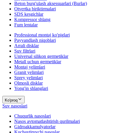
Beton burg'ulash aksessuarlari (Burlar)
Otvertka biriktirmalari
SDS kesgichlar
Kompressor shlang
Fum lentalar
Professional montaj ko'piglari
Payvandlash niqoblari
Arrali disklar
Suv filtrlari
Universal silikon germetiklar
Metall uchun germetiklar
Montaj yelimlari
Granit yelimlari
Sprey yelimlari
Olmosli disklar
Yong'in shlanglari
Ko'proq
Suv nasoslari
Chuqurlik nasoslari
Nasos avtomatlashtirish qurilmalari
Gidroakkamulyatorlar
Kuchaytiruvchi nasoslar