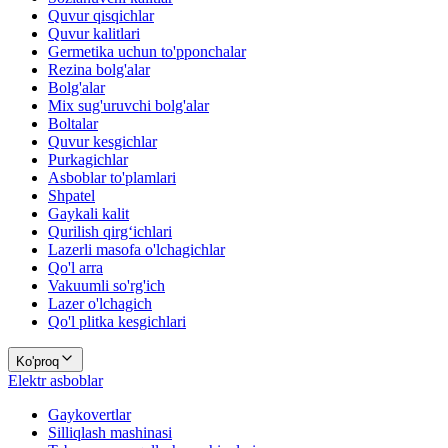
Quvur qisqichlar
Quvur kalitlari
Germetika uchun to'pponchalar
Rezina bolg'alar
Bolg'alar
Mix sug'uruvchi bolg'alar
Boltalar
Quvur kesgichlar
Purkagichlar
Asboblar to'plamlari
Shpatel
Gaykali kalit
Qurilish qirg‘ichlari
Lazerli masofa o'lchagichlar
Qo'l arra
Vakuumli so'rg'ich
Lazer o'lchagich
Qo'l plitka kesgichlari
Ko'proq
Elektr asboblar
Gaykovertlar
Silliqlash mashinasi