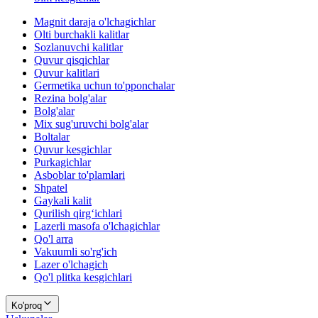
Magnit daraja o'lchagichlar
Olti burchakli kalitlar
Sozlanuvchi kalitlar
Quvur qisqichlar
Quvur kalitlari
Germetika uchun to'pponchalar
Rezina bolg'alar
Bolg'alar
Mix sug'uruvchi bolg'alar
Boltalar
Quvur kesgichlar
Purkagichlar
Asboblar to'plamlari
Shpatel
Gaykali kalit
Qurilish qirg‘ichlari
Lazerli masofa o'lchagichlar
Qo'l arra
Vakuumli so'rg'ich
Lazer o'lchagich
Qo'l plitka kesgichlari
Ko'proq