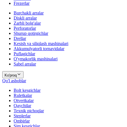
Frezerlar
Burchakli arralar
Diskli arralar
Zarbli bolg'alar
Perforatorlar
Shurup qotirgichlar
Drellar
Kesish va siliqlash mashinalari
Akkumulyatorli tornavidalar
Puflagichlar
O'ymakorlik mashinalari
Sabel arralar
Ko'proq
Qo'l asboblar
Bolt kesgichlar
Ruletkalar
Otvertkalar
Qaychilar
Texnik pichoqlar
Steplerlar
Ombirlar
Sim kesgichlar