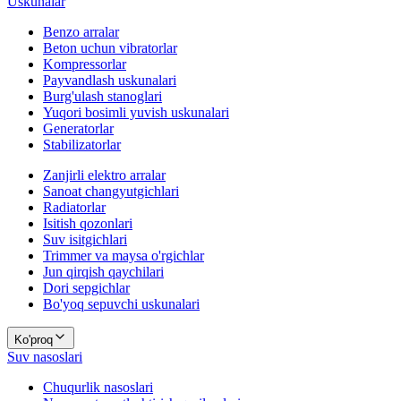
Uskunalar
Benzo arralar
Beton uchun vibratorlar
Kompressorlar
Payvandlash uskunalari
Burg'ulash stanoglari
Yuqori bosimli yuvish uskunalari
Generatorlar
Stabilizatorlar
Zanjirli elektro arralar
Sanoat changyutgichlari
Radiatorlar
Isitish qozonlari
Suv isitgichlari
Trimmer va maysa o'rgichlar
Jun qirqish qaychilari
Dori sepgichlar
Bo'yoq sepuvchi uskunalari
Ko'proq
Suv nasoslari
Chuqurlik nasoslari