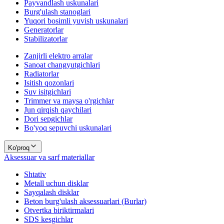
Payvandlash uskunalari
Burg'ulash stanoglari
Yuqori bosimli yuvish uskunalari
Generatorlar
Stabilizatorlar
Zanjirli elektro arralar
Sanoat changyutgichlari
Radiatorlar
Isitish qozonlari
Suv isitgichlari
Trimmer va maysa o'rgichlar
Jun qirqish qaychilari
Dori sepgichlar
Bo'yoq sepuvchi uskunalari
Ko'proq
Aksessuar va sarf materiallar
Shtativ
Metall uchun disklar
Sayqalash disklar
Beton burg'ulash aksessuarlari (Burlar)
Otvertka biriktirmalari
SDS kesgichlar