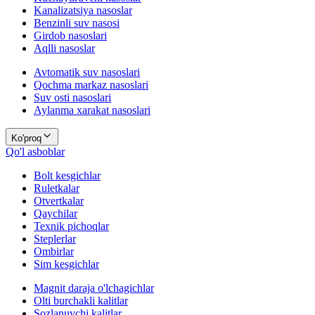
Kanalizatsiya nasoslar
Benzinli suv nasosi
Girdob nasoslari
Aqlli nasoslar
Avtomatik suv nasoslari
Qochma markaz nasoslari
Suv osti nasoslari
Aylanma xarakat nasoslari
Ko'proq
Qo'l asboblar
Bolt kesgichlar
Ruletkalar
Otvertkalar
Qaychilar
Texnik pichoqlar
Steplerlar
Ombirlar
Sim kesgichlar
Magnit daraja o'lchagichlar
Olti burchakli kalitlar
Sozlanuvchi kalitlar