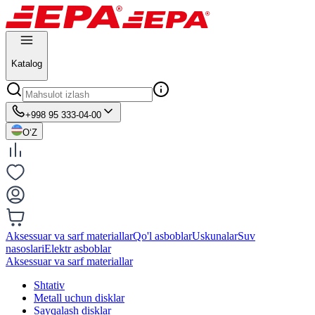
Katalog
+998 95 333-04-00
O‘Z
Aksessuar va sarf materiallar
Qo'l asboblar
Uskunalar
Suv
nasoslari
Elektr asboblar
Aksessuar va sarf materiallar
Shtativ
Metall uchun disklar
Sayqalash disklar