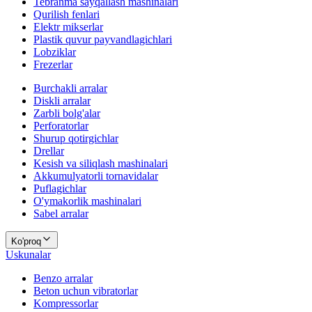
Tebranma sayqallash mashinalari
Qurilish fenlari
Elektr mikserlar
Plastik quvur payvandlagichlari
Lobziklar
Frezerlar
Burchakli arralar
Diskli arralar
Zarbli bolg'alar
Perforatorlar
Shurup qotirgichlar
Drellar
Kesish va siliqlash mashinalari
Akkumulyatorli tornavidalar
Puflagichlar
O'ymakorlik mashinalari
Sabel arralar
Ko'proq
Uskunalar
Benzo arralar
Beton uchun vibratorlar
Kompressorlar